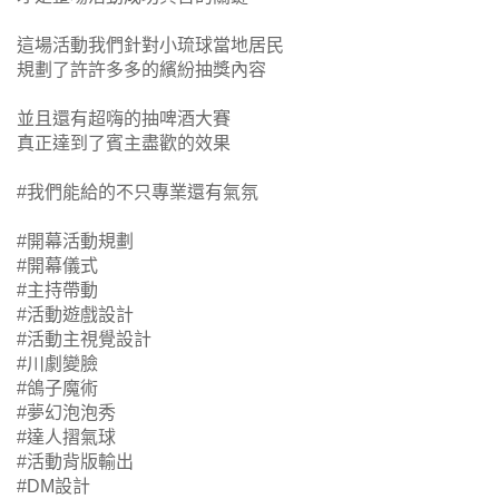
這場活動我們針對小琉球當地居民
規劃了許許多多的繽紛抽獎內容
並且還有超嗨的抽啤酒大賽
真正達到了賓主盡歡的效果
#我們能給的不只專業還有氣氛
#開幕活動規劃
#開幕儀式
#主持帶動
#活動遊戲設計
#活動主視覺設計
#川劇變臉
#鴿子魔術
#夢幻泡泡秀
#達人摺氣球
#活動背版輸出
#DM設計