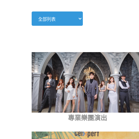
專業樂團演出