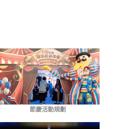
節慶活動規劃