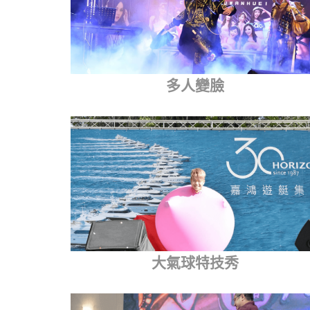
多人變臉
大氣球特技秀