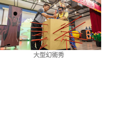
大型幻術秀