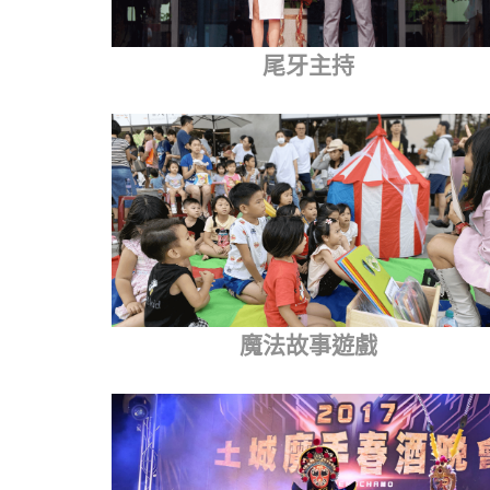
尾牙主持
魔法故事遊戲