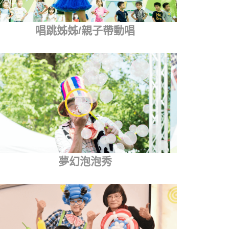
唱跳姊姊/親子帶動唱
夢幻泡泡秀