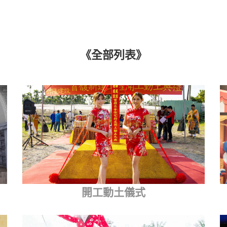
《全部列表》
開工動土儀式