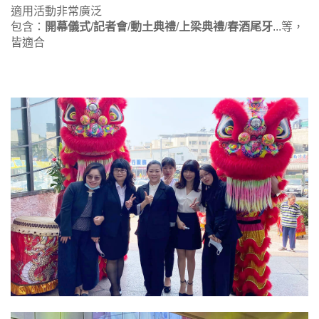
適用活動非常廣泛
包含：
開幕儀式
/
記者會
/
動土典禮
/
上梁典禮
/
春酒尾牙
...等，
皆適合