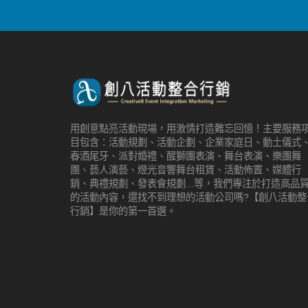
用創意點亮活動現場，用激情打造難忘回憶！主要服務
目包含：活動規劃、活動企劃、企業家庭日、動土儀式
春酒尾牙、派對婚禮、醒獅團表演、舞台表演、樂團舞
團、藝人演藝、燈光音響舞台租賃、活動佈置、媒體行
銷、典禮規劃、發表會規劃...等，我們專注於打造高品
的活動內容，還找不到理想的活動公司嗎?【創八活動整
行銷】是你的第一首選。