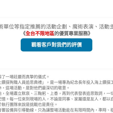
術單位等指定推薦的活動企劃、魔術表演、活動
《
全台不限地區
的優質專業服務》
觀看客戶對我們的評價
與了一場莊嚴而真摯的儀式。
上鑽探殉職人員追思典禮」，是一場專為紀念長年投入海上鑽探
命，這場活動，是對他們最深切的敬意。
始，全場肅立默哀、三鞠躬、上香，再到代表發表追思致詞，一
記憶。每一位來到現場的人，不論是同事、家屬還是友人，都以
於執行團隊來說是挑戰也是責任。
音響設備與引導動線，只為讓整場活動能在有限時間內，準時、