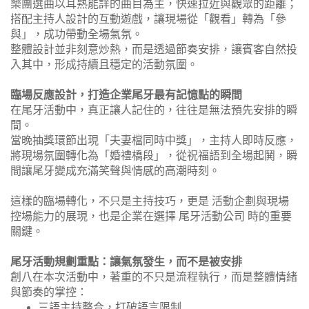
樂團選曲以耳熟能詳的曲目為主，快速拉近與觀眾的距離；
搭配主持人設計的互動遊戲，讓現場從「觀看」轉為「參
與」，成功帶動全場氣氛。
整體設計並非刻意炒熱，而是透過節奏安排，讓賓客自然投
入其中，形成持續且穩定的活動氛圍。
臨場反應設計，打造企業尾牙最有記憶點的瞬間
在尾牙活動中，真正讓人記住的，往往是無法預先安排的瞬
間。
當晚抽獎環節出現「夫妻檔同時中獎」，主持人即時反應，
將現場氛圍轉化為「婚禮橋段」，從祝福語到全場起鬨，瞬
間讓尾牙變成充滿笑聲與情感的高潮時刻。
這樣的臨場轉化，不只是主持技巧，更是 活動企劃與現場
控場能力的展現，也是企業在選擇 尾牙活動公司 時的重要
關鍵。
尾牙活動規劃重點：讓氣氛發生，而不是被安排
創八在本次活動中，著重的不只是流程執行，而是整體情緒
與節奏的掌控：
三語主持整合，打破語言限制