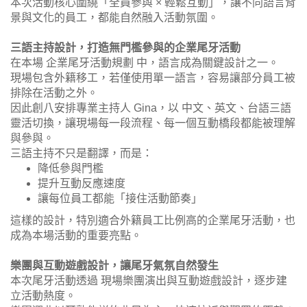
本次活動核心圍繞「全員參與 × 輕鬆互動」，讓不同語言背
景與文化的員工，都能自然融入活動氛圍。
三語主持設計，打造無門檻參與的企業尾牙活動
在本場 企業尾牙活動規劃 中，語言成為關鍵設計之一。
現場包含外籍移工，若僅使用單一語言，容易讓部分員工被
排除在活動之外。
因此創八安排專業主持人 Gina，以 中文、英文、台語三語
靈活切換，讓現場每一段流程、每一個互動橋段都能被理解
與參與。
三語主持不只是翻譯，而是：
降低參與門檻
提升互動反應速度
讓每位員工都能「接住活動節奏」
這樣的設計，特別適合外籍員工比例高的企業尾牙活動，也
成為本場活動的重要亮點。
樂團與互動遊戲設計，讓尾牙氣氛自然發生
本次尾牙活動透過 現場樂團演出與互動遊戲設計，逐步建
立活動熱度。