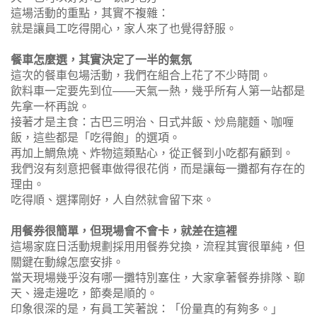
這場活動的重點，其實不複雜：
就是讓員工吃得開心，家人來了也覺得舒服。
餐車怎麼選，其實決定了一半的氣氛
這次的餐車包場活動，我們在組合上花了不少時間。
飲料車一定要先到位——天氣一熱，幾乎所有人第一站都是
先拿一杯再說。
接著才是主食：古巴三明治、日式丼飯、炒烏龍麵、咖喱
飯，這些都是「吃得飽」的選項。
再加上鯛魚燒、炸物這類點心，從正餐到小吃都有顧到。
我們沒有刻意把餐車做得很花俏，而是讓每一攤都有存在的
理由。
吃得順、選擇剛好，人自然就會留下來。
用餐券很簡單，但現場會不會卡，就差在這裡
這場家庭日活動規劃採用用餐券兌換，流程其實很單純，但
關鍵在動線怎麼安排。
當天現場幾乎沒有哪一攤特別塞住，大家拿著餐券排隊、聊
天、邊走邊吃，節奏是順的。
印象很深的是，有員工笑著說：「份量真的有夠多。」