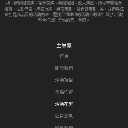
禮、醒獅團表演、舞台表演、樂團舞團、藝人演藝、燈光音響舞台
租賃、活動佈置、媒體行銷、典禮規劃、發表會規劃...等，我們專注
於打造高品質的活動內容，還找不到理想的活動公司嗎?【創八活動
整合行銷】是你的第一首選。
主導覽
首頁
關於我們
活動項目
會場佈置
活動花絮
公告訊息