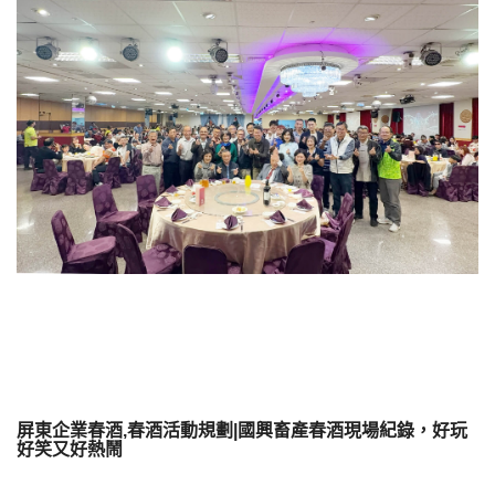
屏東企業春酒,春酒活動規劃|國興畜產春酒現場紀錄，好玩
好笑又好熱鬧