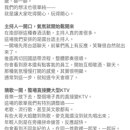
飯、聊一聊。
我們的想法也很單純——
就是讓大家吃得開心，玩得開心。
主持人一開口，氣氛就開始鬆開來
在南部辦這種春酒活動，主持人真的差很多。
這場我們安排的是國台語主持人。
一開場先用台語聊天，前輩們馬上有反應，笑聲很自然就出
來了。
後面再切回國語帶流程，整體節奏很順。
你會看到原本還有點客氣的員工，開始互相敬酒、聊天。
那種氣氛慢慢打開的感覺，其實很明顯。
通常到這一步，就知道今天會順了。
猜歌一開，整場直接變大型KTV
音樂一放下去，整個場子真的直接變KTV。
這場的歌單我們有特別調整過——
老歌、流行歌，甚至英文歌都有。
有些大哥大姐聽到熟歌，麥克風還沒到就先唱出來；
年輕人則是在旁邊拼命搶答，反應超快。
你會看到不同年紀的人，在同一首歌裡一起笑、一起玩。